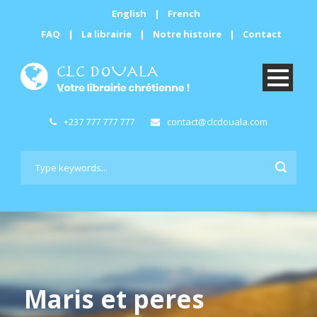
English
|
French
FAQ
|
La librairie
|
Notre histoire
|
Contact
+237 777 777 777
contact@clcdouala.com
Maris et peres