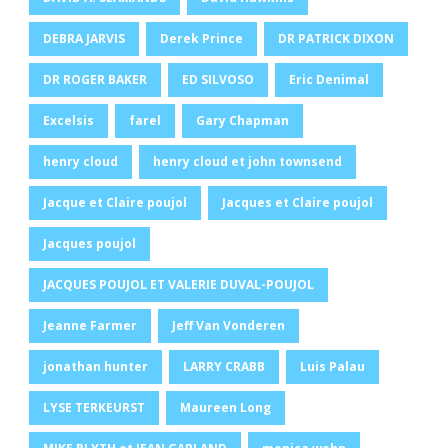
DEBRA JARVIS
Derek Prince
DR PATRICK DIXON
DR ROGER BAKER
ED SILVOSO
Eric Denimal
Excelsis
farel
Gary Chapman
henry cloud
henry cloud et john townsend
Jacque et Claire poujol
Jacques et Claire poujol
Jacques poujol
JACQUES POUJOL ET VALERIE DUVAL-POUJOL
Jeanne Farmer
Jeff Van Vonderen
jonathan hunter
LARRY CRABB
Luis Palau
LYSE TERKEURST
Maureen Long