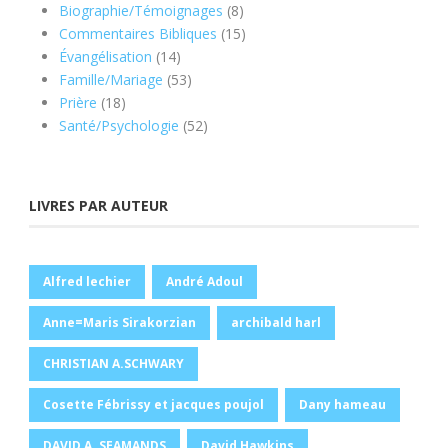
produits
8
Biographie/Témoignages
8
produits
15
Commentaires Bibliques
15
14
produits
Évangélisation
14
produits
53
Famille/Mariage
53
18
produits
Prière
18
produits
52
Santé/Psychologie
52
produits
LIVRES PAR AUTEUR
Alfred lechier
André Adoul
Anne=Maris Sirakorzian
archibald harl
CHRISTIAN A.SCHWARY
Cosette Fébrissy et jacques poujol
Dany hameau
DAVID A. SEAMANDS
David Hawkins