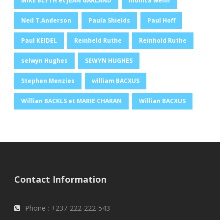
MIKE BLYTH et JEAN GARLAND
monica wehn
Neil T.Anderson
Paula Shields
Paul Hoff
Paul KEIDEL
Reinheld Ruthe
Reinhold Ruthe
selwyn Hughes
SEWYN HUGHES
Stephen Menzies
william BACXUS
Willian BACKLS et MARIE CHARAN
Willian BACXUS
Contact Information
Phone : +237-222-222-543